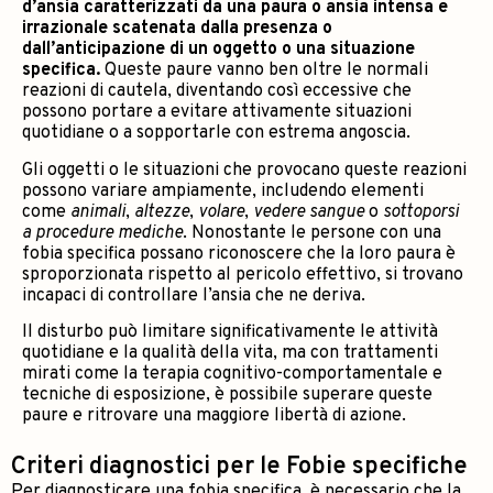
d’ansia caratterizzati da una paura o ansia intensa e
irrazionale scatenata dalla presenza o
dall’anticipazione di un oggetto o una situazione
specifica.
Queste paure vanno ben oltre le normali
reazioni di cautela, diventando così eccessive che
possono portare a evitare attivamente situazioni
quotidiane o a sopportarle con estrema angoscia.
Gli oggetti o le situazioni che provocano queste reazioni
possono variare ampiamente, includendo elementi
come
animali
,
altezze
,
volare
,
vedere sangue
o
sottoporsi
a procedure mediche
. Nonostante le persone con una
fobia specifica possano riconoscere che la loro paura è
sproporzionata rispetto al pericolo effettivo, si trovano
incapaci di controllare l’ansia che ne deriva.
Il disturbo può limitare significativamente le attività
quotidiane e la qualità della vita, ma con trattamenti
mirati come la terapia cognitivo-comportamentale e
tecniche di esposizione, è possibile superare queste
paure e ritrovare una maggiore libertà di azione.
Criteri diagnostici per le Fobie specifiche
Per diagnosticare una fobia specifica, è necessario che la