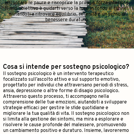
affrontare le paure e riscoprire la propria forza interiore.
Il mio obiettivo è guidarti verso la luce in fondo al tunnel,
aiutandoti a ritrovare equilibrio, serenità e un senso di
benessere duraturo.
Cosa si intende per sostegno psicologico?
Il sostegno psicologico è un intervento terapeutico
focalizzato sull’ascolto attivo e sul supporto emotivo,
progettato per individui che attraversano periodi di stress,
ansia, depressione o altre forme di disagio psicologico.
Attraverso questo processo, ti accompagno nella
comprensione delle tue emozioni, aiutandoti a sviluppare
strategie efficaci per gestire le sfide quotidiane e
migliorare la tua qualità di vita. Il sostegno psicologico non
si limita alla gestione dei sintomi, ma mira a esplorare e
risolvere le cause profonde del malessere, promuovendo
un cambiamento positivo e duraturo. Insieme, lavoreremo