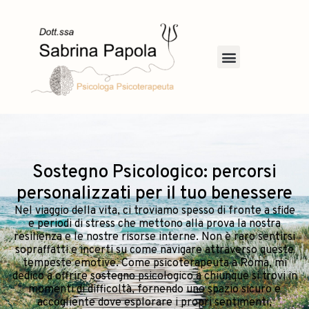
Sostegno Psicologico: percorsi
personalizzati per il tuo benessere
Nel viaggio della vita, ci troviamo spesso di fronte a sfide
e periodi di stress che mettono alla prova la nostra
resilienza e le nostre risorse interne. Non è raro sentirsi
sopraffatti e incerti su come navigare attraverso queste
tempeste emotive. Come psicoterapeuta a Roma, mi
dedico a offrire sostegno psicologico a chiunque si trovi in
momenti di difficoltà, fornendo uno spazio sicuro e
accogliente dove esplorare i propri sentimenti,