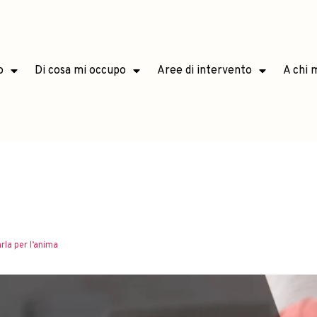
o
Di cosa mi occupo
Aree di intervento
A chi 
:
Psicopatolo
la per l’anima