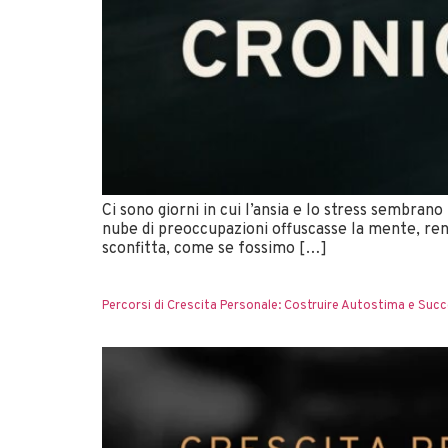
Ci sono giorni in cui l’ansia e lo stress sembran
nube di preoccupazioni offuscasse la mente, rend
sconfitta, come se fossimo […]
Percorsi di Crescita Personale: Costruire Autostima e Suc