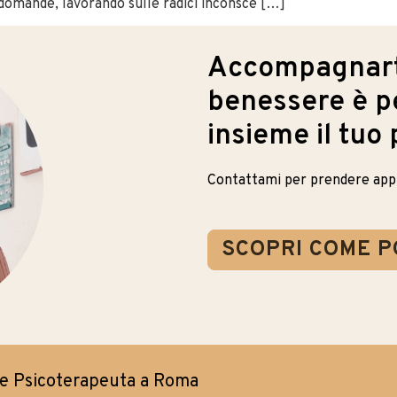
domande, lavorando sulle radici inconsce […]
Accompagnarti
benessere è pe
insieme il tuo
Contattami per prendere ap
SCOPRI COME P
 e Psicoterapeuta a Roma