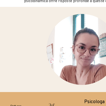
psicodinamica offre risposte profonde a queste 
Psicologa