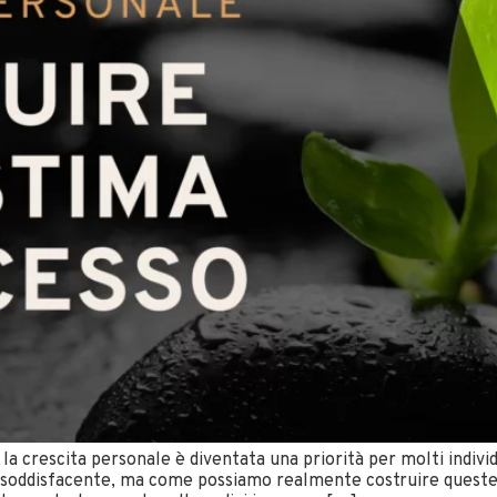
a crescita personale è diventata una priorità per molti indivi
a soddisfacente, ma come possiamo realmente costruire quest